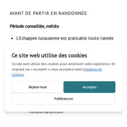
AVANT DE PARTIR EN RANDONNÉE
Période conseillée, météo
L’Echappée Jurassienne est praticable toute l’année
sur sa partie basse. Le sommet de la Dôle est un
domaine skiable en hiver donc inaccessible à pied
pendant la saison hivernale.
Avant de partir, il est recommandé de prendre
connaissance des prévisions météorologiques :
Météo Suisse, tel 0041 58 460 98 88,
meteo-suisse.admin.ch
Météo France, tel 0033 32 50,
meteofrance.com